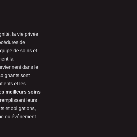
nité, la vie privée
rocédures de
équipe de soins et
ment la
urviennent dans le
 soignants sont
tients et les
es meilleurs soins
n remplissant leurs
s et obligations,
lème ou événement