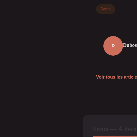
Santé
Dubos
D
Voir tous les artic
Santé — À décou