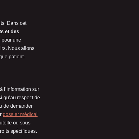
nts. Dans cet
ts et des
u pour une
oirs. Nous allons
que patient.
 à l’information sur
nsi qu’au respect de
t ou de demander
ur
dossier médical
utelle ou sous
oits spécifiques.