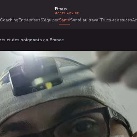
Coaching
Entreprises
S'équiper
Santé
Santé au travail
Trucs et astuces
Ac
ents et des soignants en France