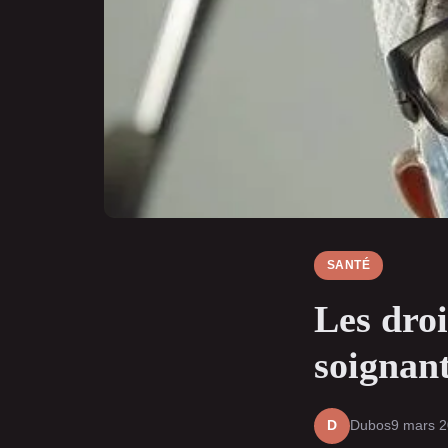
SANTÉ
Les droi
soignan
Dubos
9 mars 
D